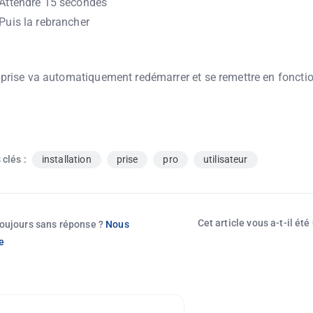
Attendre 15 secondes
Puis la rebrancher
 prise va automatiquement redémarrer et se remettre en fonctio
clés :
installation
prise
pro
utilisateur
Cet article vous a-t-il été
oujours sans réponse ?
Nous
e