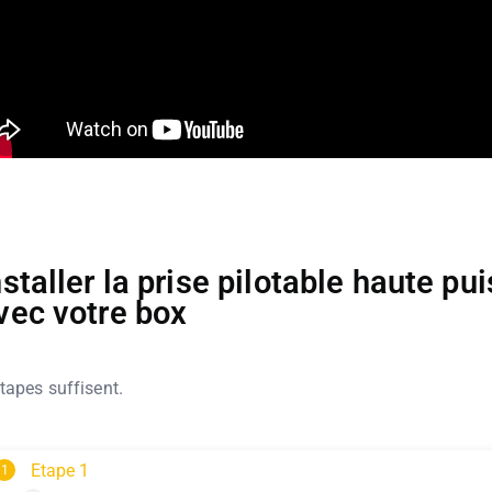
nstaller la prise pilotable haute pu
vec votre box
tapes suffisent.
Etape 1
1