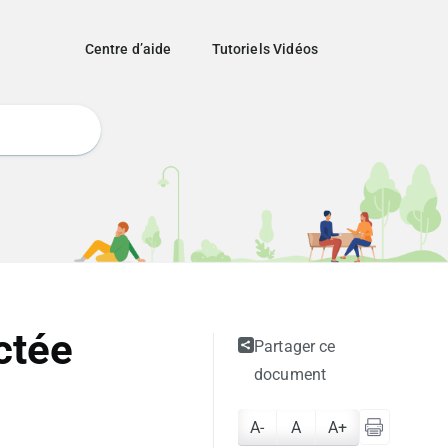
Centre d’aide
Tutoriels Vidéos
ctée
Partager ce
document
A-
A
A+