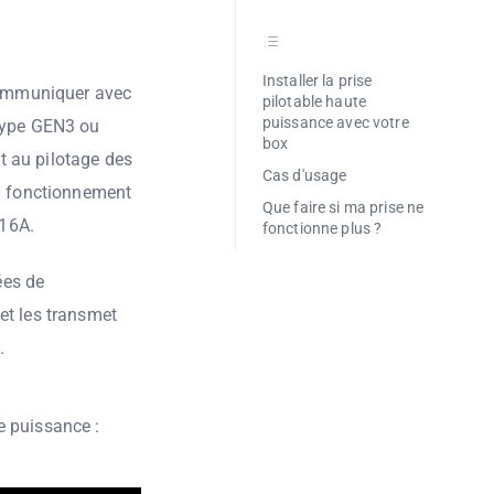
Installer la prise
 communiquer avec
pilotable haute
puissance avec votre
type GEN3 ou
box
et au pilotage des
Cas d'usage
en fonctionnement
Que faire si ma prise ne
 16A.
fonctionne plus ?
ées de
et les transmet
.
e puissance :