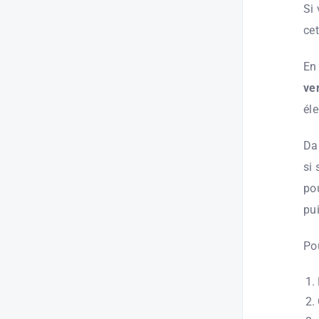
Si 
cet
En 
ve
éle
Da
si 
po
pui
Pou