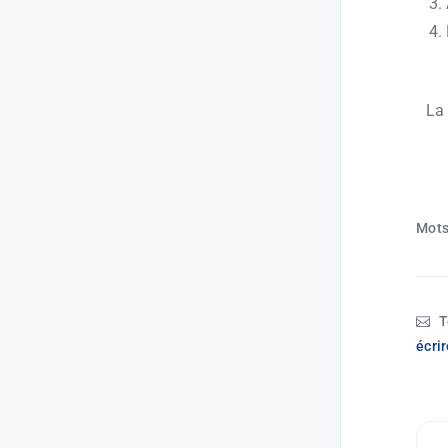
La
Mots 
T
écrir