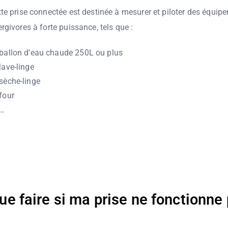
te prise connectée est destinée à mesurer et piloter des équip
rgivores à forte puissance, tels que :
ballon d’eau chaude 250L ou plus
lave-linge
sèche-linge
four
…
ue faire si ma prise ne fonctionne 